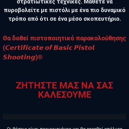
στρατιωτικές τεχνικές. Μάθετε να
πυροβολείτε με πιστόλι με ένα πιο δυναμικό
τρόπο από ότι σε ένα μέσο σκοπευτήριο.
Θα δοθεί πιστοποιητικό παρακολούθησης
(𝘾𝙚𝙧𝙩𝙞𝙛𝙞𝙘𝙖𝙩𝙚 𝙤𝙛 𝘽𝙖𝙨𝙞𝙘 𝙋𝙞𝙨𝙩𝙤𝙡
𝙎𝙝𝙤𝙤𝙩𝙞𝙣𝙜)®️
ΖΗΤΗΣΤΕ ΜΑΣ ΝΑ ΣΑΣ
ΚΑΛΕΣΟΥΜΕ